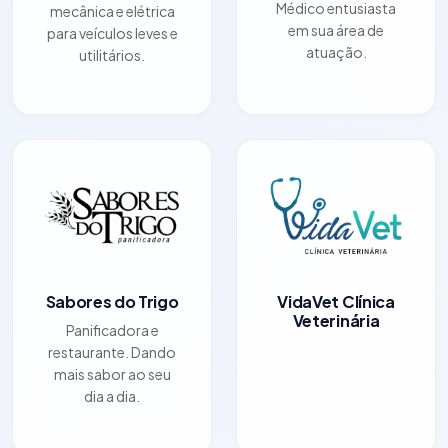
Médico entusiasta
mecânica e elétrica
em sua área de
para veículos leves e
atuação.
utilitários.
Sabores do Trigo
VidaVet Clínica
Veterinária
Panificadora e
restaurante. Dando
mais sabor ao seu
dia a dia.