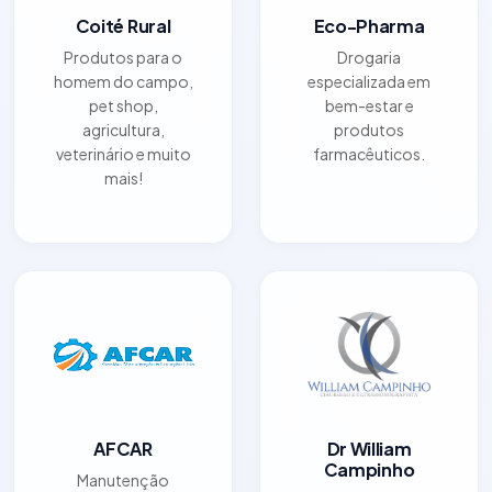
Coité Rural
Eco-Pharma
Produtos para o
Drogaria
homem do campo,
especializada em
pet shop,
bem-estar e
agricultura,
produtos
veterinário e muito
farmacêuticos.
mais!
AFCAR
Dr William
Campinho
Manutenção